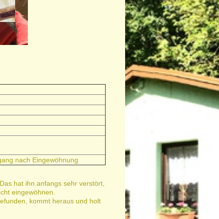
gang nach Eingewöhnung
Das hat ihn anfangs sehr verstört,
recht eingewöhnen.
ngefunden, kommt heraus und holt