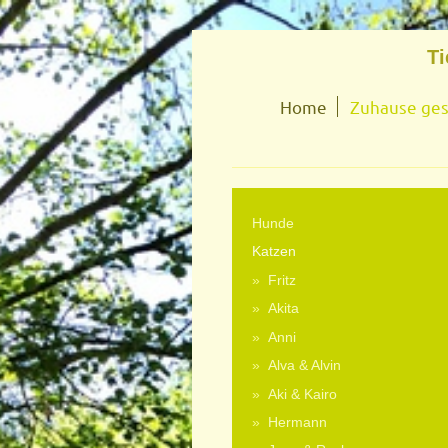
Ti
Home
Zuhause ge
Hunde
Katzen
Fritz
Akita
Anni
Alva & Alvin
Aki & Kairo
Hermann