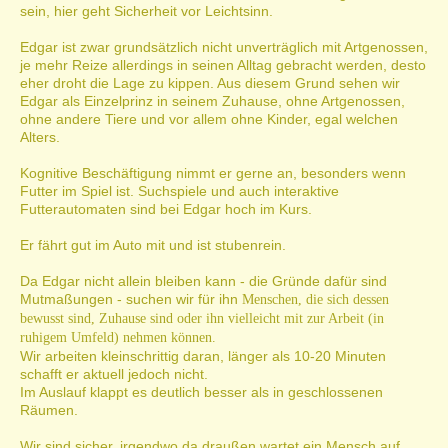
sein, hier geht Sicherheit vor Leichtsinn.
Edgar ist zwar grundsätzlich nicht unverträglich mit Artgenossen,
je mehr Reize allerdings in seinen Alltag gebracht werden, desto
eher droht die Lage zu kippen. Aus diesem Grund sehen wir
Edgar als Einzelprinz in seinem Zuhause, ohne Artgenossen,
ohne andere Tiere und vor allem ohne Kinder, egal welchen
Alters.
Kognitive Beschäftigung nimmt er gerne an, besonders wenn
Futter im Spiel ist. Suchspiele und auch interaktive
Futterautomaten sind bei Edgar hoch im Kurs.
Er fährt gut im Auto mit und ist stubenrein.
Da Edgar nicht allein bleiben kann - die Gründe dafür sind
Mutmaßungen - suchen wir für ihn
Menschen, die sich dessen
bewusst sind, Zuhause sind oder ihn vielleicht mit zur Arbeit (in
ruhigem Umfeld) nehmen können.
Wir arbeiten kleinschrittig daran, länger als 10-20 Minuten
schafft er aktuell jedoch nicht.
Im Auslauf klappt es deutlich besser als in geschlossenen
Räumen.
Wir sind sicher, irgendwo da draußen wartet ein Mensch auf