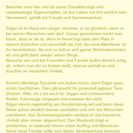
Beachtet man hier und da seine Charakterzüge und
rassebedingte Eigenschaften, ist das Leben mit ihm wirklich kein
Hexenwerk, gefüllt mit Freude und Gemeinsamkeit.
Edgar ist im Haus ein ruhiger Vertreter, er ist glücklich, wenn er
bei seinen Menschen sein darf. Genau genommen merkt man
kaum, dass er da ist, denn er bevorzugt stets den Platz in
seinem Körbchen und verschläft die Zeit, bis neue Abenteuer für
ihn bereitstehen. Ab und zu holt er sich gerne Streicheleinheiten
ab und geht dann wieder seiner Wege.
Besuche von und bei Freunden und Familie laufen ähnlich ruhig
ab, sofern man ihn zu lenken weiß, ebenso verhält es sich
draußen im reizarmen Umfeld.
Kommt allerdings Dynamik von Außen hinzu, kann Edgar ganz
schön hochfahren. Dies gilt sowohl für potenziell jagbare Tiere
(Katzen, Wild, etc.) als auch für Jogger und insbesondere
Kinder. Fahrzeuge hingegen interessieren ihn nicht.
Edgar nimmt regelmäßig am Hundetraining teil und kann diese
Reize schon deutlich besser aushalten und sich am Menschen
orientieren. Aus Sicherheitsgründen verlässt er das häusliche
Umfeld aber immer abgesichert. Den Maulkorb trägt er
problemlos, er bedeutet immer einen Ausflug und Abenteuer.
Seine neue Familie sollte sich dieser Verantwortung bewusst