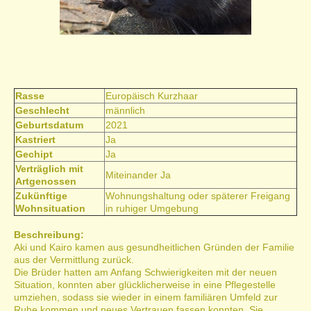
Rasse
Europäisch Kurzhaar
Geschlecht
männlich
Geburtsdatum
2021
Kastriert
Ja
Gechipt
Ja
Verträglich mit
Miteinander Ja
Artgenossen
Zukünftige
Wohnungshaltung oder späterer Freigang
Wohnsituation
in ruhiger Umgebung
Beschreibung:
Aki und Kairo kamen aus gesundheitlichen Gründen der Familie
aus der Vermittlung zurück.
Die Brüder hatten am Anfang Schwierigkeiten mit der neuen
Situation, konnten aber glücklicherweise in eine Pflegestelle
umziehen, sodass sie wieder in einem familiären Umfeld zur
Ruhe kommen und neues Vertrauen fassen konnten. Sie